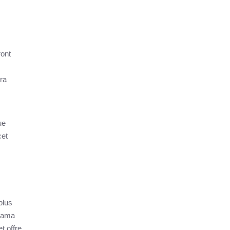
ont
ra
ue
cet
plus
orama
t offre