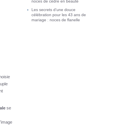
noces de cèdre en beauté
Les secrets d’une douce
célébration pour les 43 ans de
mariage : noces de flanelle
hoisie
ouple
nt
ale
se
 l’image