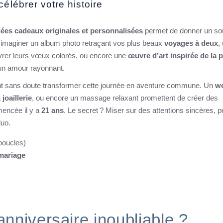
élébrer votre histoire
dées cadeaux originales et personnalisées
permet de donner un sou
 imaginer un album photo retraçant vos plus beaux
voyages à deux
,
livrer leurs vœux colorés, ou encore une
œuvre d’art inspirée de la p
n amour rayonnant.
ont sans doute transformer cette journée en aventure commune. Un
w
a
joaillerie
, ou encore un massage relaxant promettent de créer des
mencée il y a
21 ans
. Le secret ? Miser sur des attentions sincères, 
duo.
boucles)
mariage
nniversaire inoubliable ?