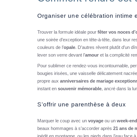
Organiser une célébration intime 
Trouver la formule idéale pour
fêter vos noces d’
une soirée d’exception en tête-à-tête, dans leur re
couleurs de l’
opale
. D’autres rêvent plutôt d’un d
lever son verre devant l’
amour
et la complicité r
Pour sublimer ce rendez-vous incontournable, pers
bougies irisées, une vaisselle délicatement nacré
propre aux
anniversaires de mariage exception
instant en
souvenir mémorable
, ancré dans la l
S’offrir une parenthèse à deux
Marquer le coup avec un
voyage
ou un
week-en
beaux hommages à s’accorder après
21 ans de 
inédit en montagne, ou les pieds dans l’eau face à