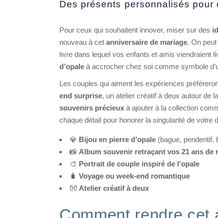
Des présents personnalisés pour c
Pour ceux qui souhaitent innover, miser sur des
i
nouveau à cet
anniversaire de mariage
. On peut
livre dans lequel vos enfants et amis viendraient 
d’opale
à accrocher chez soi comme symbole d’u
Les couples qui aiment les expériences préférer
end surprise
, un atelier créatif à deux autour de l
souvenirs précieux
à ajouter à la collection com
chaque détail pour honorer la singularité de votre 
💎
Bijou en pierre d’opale
(bague, pendentif, 
📸
Album souvenir retraçant vos 21 ans de 
🎨
Portrait de couple inspiré de l’opale
🧳
Voyage ou week-end romantique
👐
Atelier créatif à deux
Comment rendre cet a