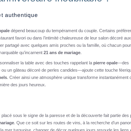
et authentique
opale
dépend beaucoup du tempérament du couple. Certains préfèrer
staurant favori ou dans l’intimité chaleureuse de leur salon décoré aux
îner partagé avec quelques amis proches ou la famille, où chacun pour
emarquable qu’incarnent
21 ans de mariage
.
onnaliser la table avec des touches rappelant la
pierre opale
—des
e ou un gâteau décoré de perles candides—ajoute cette touche féeriq
nels
. Créer ainsi une atmosphère unique transforme instantanément 
umière des jours heureux.
d
placé sous le signe de la paresse et de la découverte fait partie des 
mariage
. Que ce soit sur les routes de vins, à la recherche d’un pan
 la mer turquoise, changer de décor quelques jours resoude les liens e