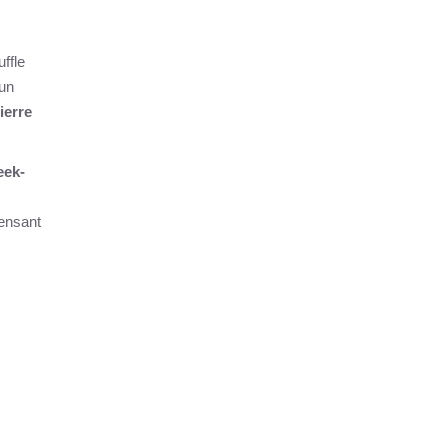
ffle
 un
ierre
eek-
pensant