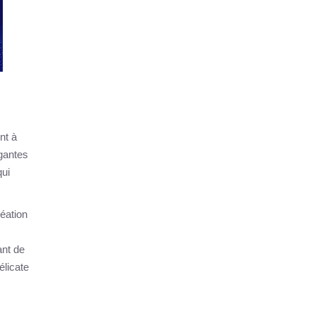
nt à
égantes
qui
réation
ant de
élicate