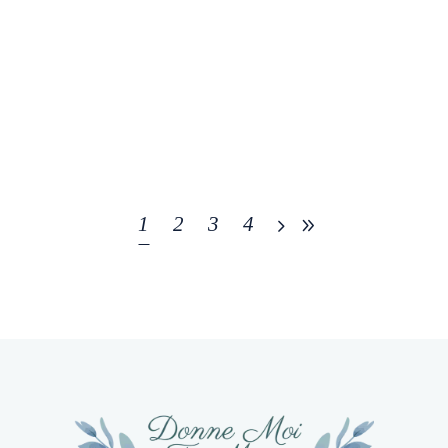
Shooting de mariages
Mariage d’Aurelia et Adrien en
Saône-et-Loire
Lire l'article
1
2
3
4