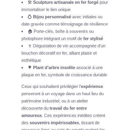
🛠️
Sculpture artisanale en fer forgé
pour
immortaliser le lien unique
💍
Bijou personnalisé
avec initiales ou
date gravée comme témoignage de résilience
🏠 Porte-clés, boîte à souvenirs ou
photophore intégrant un motif de
fer stylisé
🍷 Dégustation de vin accompagnée d’un
bouchon décoratif en fer, alliant plaisir et
esthétique
🌳
Plant d’arbre insolite
associé à une
plaque en fer, symbole de croissance durable
Ceux qui souhaitent privilégier l’
expérience
penseront à un voyage dans un haut lieu du
patrimoine industriel, ou à un atelier
découverte du
travail du fer entre
amoureux
. Ces expériences inédites créent
des
souvenirs impérissables
, tissant de
nouveaux liens au sein du couple malgré les