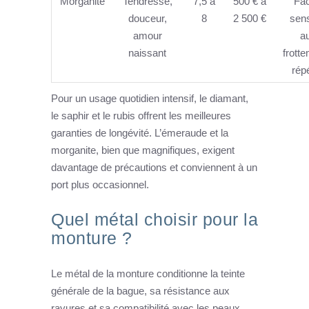
Morganite
Tendresse,
7,5 à
500 € à
Fac
douceur,
8
2 500 €
sens
amour
a
naissant
frott
rép
Pour un usage quotidien intensif, le diamant,
le saphir et le rubis offrent les meilleures
garanties de longévité. L’émeraude et la
morganite, bien que magnifiques, exigent
davantage de précautions et conviennent à un
port plus occasionnel.
Quel métal choisir pour la
monture ?
Le métal de la monture conditionne la teinte
générale de la bague, sa résistance aux
rayures et sa compatibilité avec les peaux