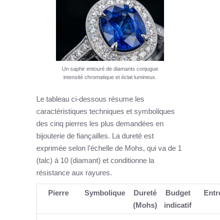
Un saphir entouré de diamants conjugue
intensité chromatique et éclat lumineux.
Le tableau ci-dessous résume les
caractéristiques techniques et symboliques
des cinq pierres les plus demandées en
bijouterie de fiançailles. La dureté est
exprimée selon l’échelle de Mohs, qui va de 1
(talc) à 10 (diamant) et conditionne la
résistance aux rayures.
Pierre
Symbolique
Dureté
Budget
Entr
(Mohs)
indicatif