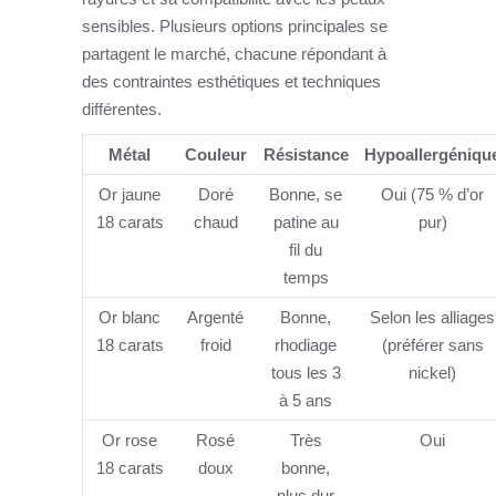
sensibles. Plusieurs options principales se
partagent le marché, chacune répondant à
des contraintes esthétiques et techniques
différentes.
Métal
Couleur
Résistance
Hypoallergéniqu
Or jaune
Doré
Bonne, se
Oui (75 % d’or
18 carats
chaud
patine au
pur)
fil du
temps
Or blanc
Argenté
Bonne,
Selon les alliages
18 carats
froid
rhodiage
(préférer sans
tous les 3
nickel)
à 5 ans
Or rose
Rosé
Très
Oui
18 carats
doux
bonne,
plus dur