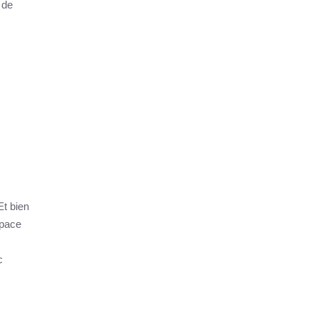
 de
Et bien
space
c