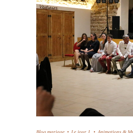
Blog mariage
•
Le jour J
•
Animations & M