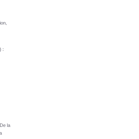
ion,
 :
 De la
a