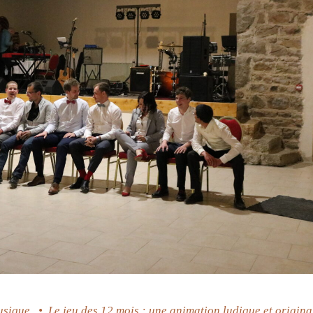
usique
•
Le jeu des 12 mois : une animation ludique et origina