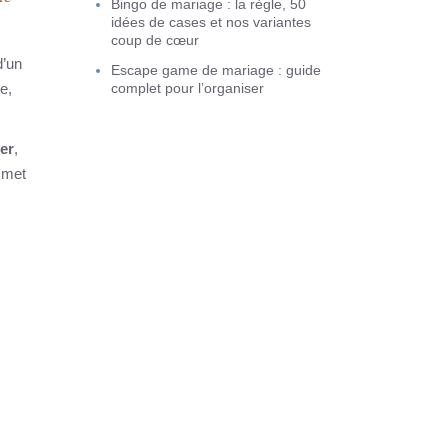
Bingo de mariage : la règle, 50
idées de cases et nos variantes
coup de cœur
d’un
Escape game de mariage : guide
re,
complet pour l’organiser
ver
,
t met