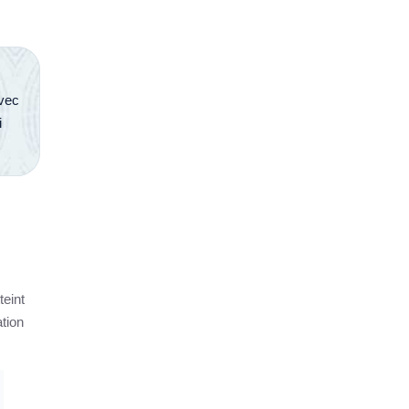
avec
i
teint
ation