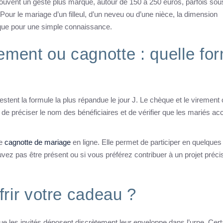
e souvent un geste plus marqué, autour de 150 à 250 euros, parfois sou
Pour le mariage d’un filleul, d’un neveu ou d’une nièce, la dimension
 que pour une simple connaissance.
ement ou cagnotte : quelle fo
estent la formule la plus répandue le jour J. Le chèque et le virement 
 de préciser le nom des bénéficiaires et de vérifier que les mariés ac
ne
cagnotte de mariage
en ligne. Elle permet de participer en quelques
vez pas être présent ou si vous préférez contribuer à un projet préci
rir votre cadeau ?
que les invités déposent discrètement leur enveloppe dans l’urne. Cer