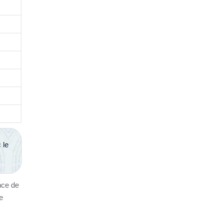
 le
nce de
e