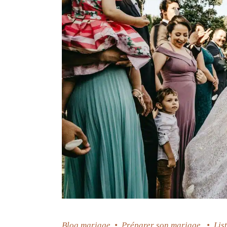
Blog mariage
•
Préparer son mariage
•
Lis