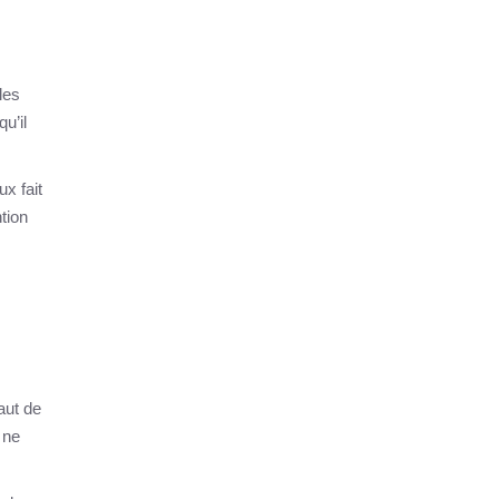
les
u’il
x fait
ntion
aut de
 ne