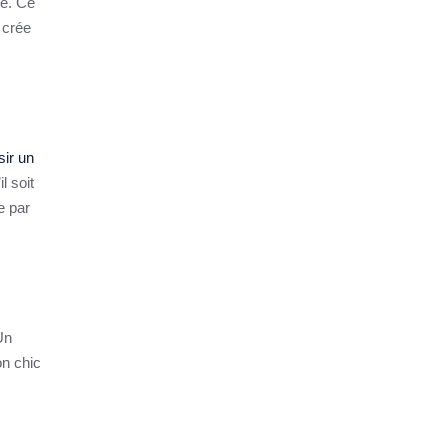
e. Ce
 crée
sir un
l soit
e par
Un
n chic