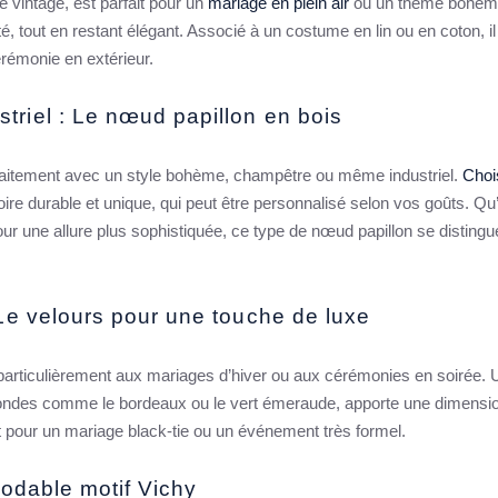
le vintage, est parfait pour un
mariage en plein air
ou un thème bohèm
é, tout en restant élégant. Associé à un costume en lin ou en coton, il
érémonie en extérieur.
riel : Le nœud papillon en bois
arfaitement avec un style bohème, champêtre ou même industriel.
Choi
ire durable et unique, qui peut être personnalisé selon vos goûts. Qu’i
our une allure plus sophistiquée, ce type de nœud papillon se distingu
Le velours pour une touche de luxe
 particulièrement aux mariages d’hiver ou aux cérémonies en soirée. 
fondes comme le bordeaux ou le vert émeraude, apporte une dimensio
ait pour un mariage black-tie ou un événement très formel.
modable motif Vichy