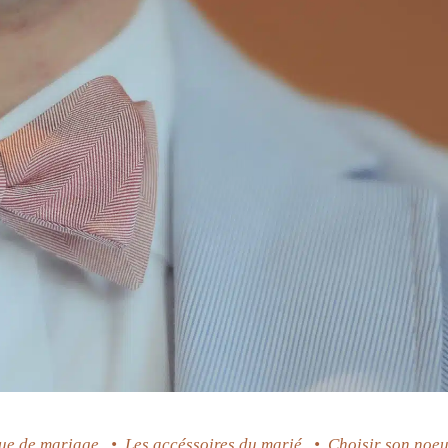
ue de mariage
•
Les accéssoires du marié
•
Choisir son noe