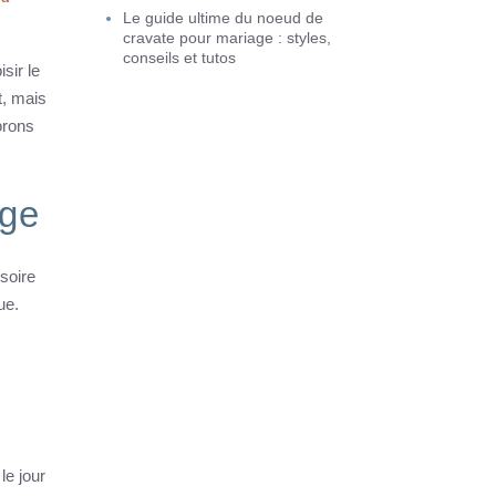
Le guide ultime du noeud de
cravate pour mariage : styles,
conseils et tutos
sir le
t, mais
orons
age
soire
ue.
le jour