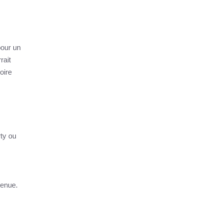
pour un
rait
oire
rty ou
tenue.