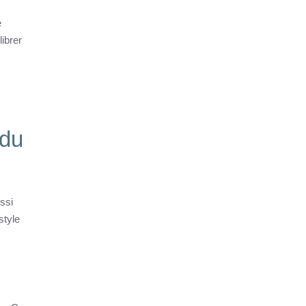
e
librer
 du
ssi
style