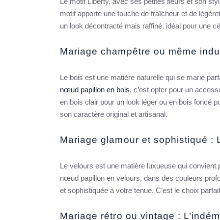
Le motif Liberty, avec ses petites fleurs et son sty
motif apporte une touche de fraîcheur et de légèret
un look décontracté mais raffiné, idéal pour une c
Mariage champêtre ou même indust
Le bois est une matière naturelle qui se marie p
nœud papillon en bois
, c’est opter pour un accesso
en bois clair pour un look léger ou en bois foncé p
son caractère original et artisanal.
Mariage glamour et sophistiqué : 
Le velours est une matière luxueuse qui convient
nœud papillon en velours, dans des couleurs pro
et sophistiquée à votre tenue. C’est le choix parf
Mariage rétro ou vintage : L’indé