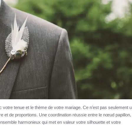
c votre tenue et le thème de votre mariage. Ce n’est pas seulement 
e et de proportions. Une coordination réussie entre le nœud papillon, 
nsemble harmonieux qui met en valeur votre silhouette et votre