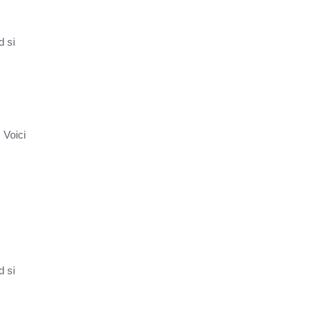
d si
 Voici
d si