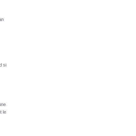
an
d si
une
t le