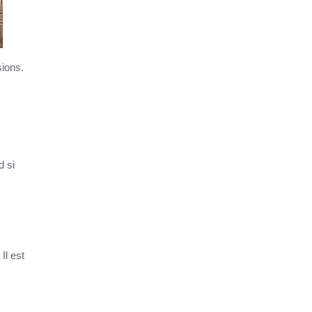
sions.
d si
Il est