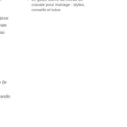
cravate pour mariage : styles,
conseils et tutos
gisse
vate
 au
 (le
tandis