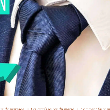
ue de mariage
•
Les accéssoires du marié
•
Comment faire u