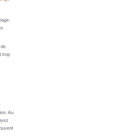
riage.
es
 de
t trop
e
ion. Au
voyez
souvent