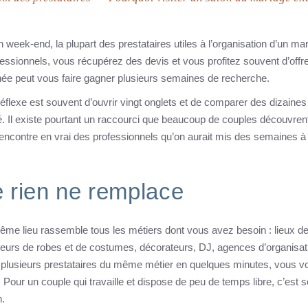
 week-end, la plupart des prestataires utiles à l’organisation d’un ma
essionnels, vous récupérez des devis et vous profitez souvent d’offr
rnée peut vous faire gagner plusieurs semaines de recherche.
lexe est souvent d’ouvrir vingt onglets et de comparer des dizaines
rdé. Il existe pourtant un raccourci que beaucoup de couples découvren
 rencontre en vrai des professionnels qu’on aurait mis des semaines à
 rien ne remplace
même lieu rassemble tous les métiers dont vous avez besoin : lieux d
éateurs de robes et de costumes, décorateurs, DJ, agences d’organisat
z plusieurs prestataires du même métier en quelques minutes, vous 
 Pour un couple qui travaille et dispose de peu de temps libre, c’est 
n.