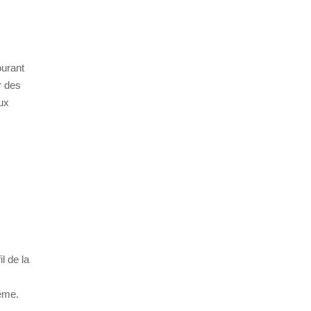
ourant
r des
ux
l de la
même.