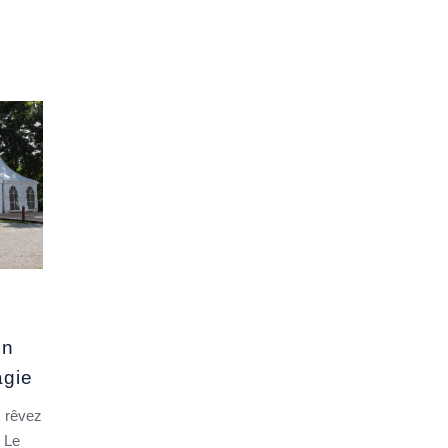
on
agie
s rêvez
? Le