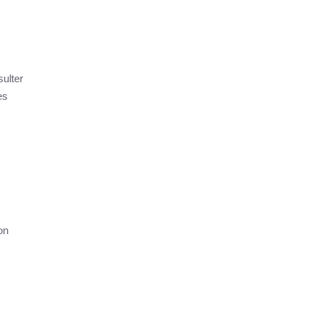
sulter
es
on