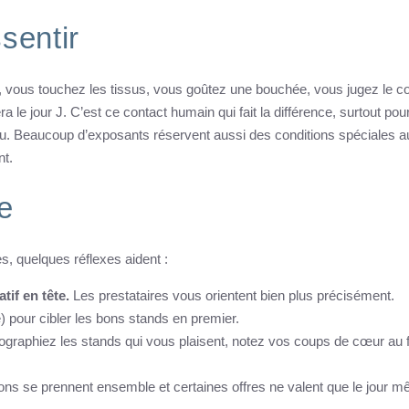
sentir
on, vous touchez les tissus, vous goûtez une bouchée, vous jugez le c
e jour J. C’est ce contact humain qui fait la différence, surtout pou
u. Beaucoup d’exposants réservent aussi des conditions spéciales a
nt.
e
es, quelques réflexes aident :
if en tête.
Les prestataires vous orientent bien plus précisément.
e) pour cibler les bons stands en premier.
ographiez les stands qui vous plaisent, notez vos coups de cœur au fi
ions se prennent ensemble et certaines offres ne valent que le jour 