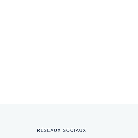
shooting au thème hivernal captivant, orchestré
 Odile Meisterlin de Sous le charme, nous plonge
s l'univers magique d'un mariage hivernal,
faitement adapté pour ceux qui rêvent d'unir
rs
e l'article
RÉSEAUX SOCIAUX