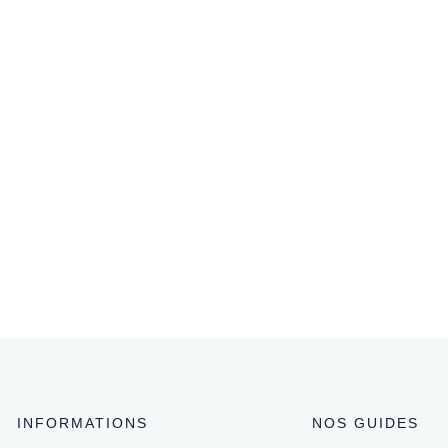
Lire l'article
Ce 
par
dan
par
leu
Lir
INFORMATIONS
NOS GUIDES